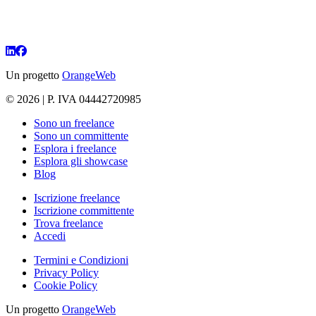
Un progetto
OrangeWeb
© 2026 | P. IVA 04442720985
Sono un freelance
Sono un committente
Esplora i freelance
Esplora gli showcase
Blog
Iscrizione freelance
Iscrizione committente
Trova freelance
Accedi
Termini e Condizioni
Privacy Policy
Cookie Policy
Un progetto
OrangeWeb