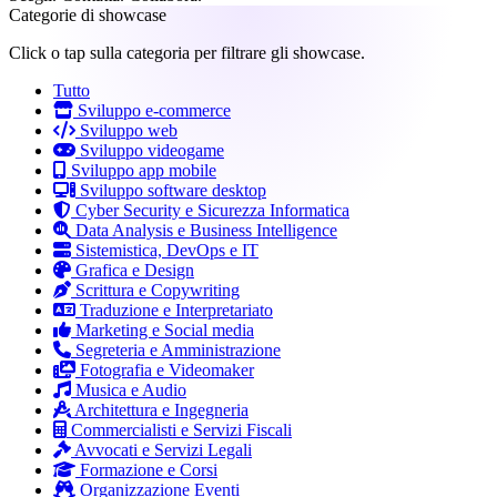
Categorie di showcase
Click o tap sulla categoria per filtrare gli showcase.
Tutto
Sviluppo e-commerce
Sviluppo web
Sviluppo videogame
Sviluppo app mobile
Sviluppo software desktop
Cyber Security e Sicurezza Informatica
Data Analysis e Business Intelligence
Sistemistica, DevOps e IT
Grafica e Design
Scrittura e Copywriting
Traduzione e Interpretariato
Marketing e Social media
Segreteria e Amministrazione
Fotografia e Videomaker
Musica e Audio
Architettura e Ingegneria
Commercialisti e Servizi Fiscali
Avvocati e Servizi Legali
Formazione e Corsi
Organizzazione Eventi