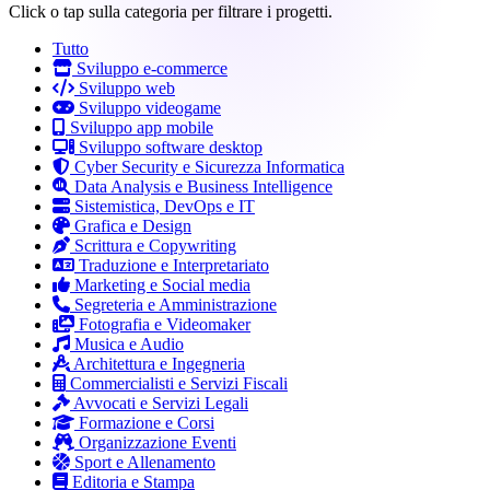
Click o tap sulla categoria per filtrare i progetti.
Tutto
Sviluppo e-commerce
Sviluppo web
Sviluppo videogame
Sviluppo app mobile
Sviluppo software desktop
Cyber Security e Sicurezza Informatica
Data Analysis e Business Intelligence
Sistemistica, DevOps e IT
Grafica e Design
Scrittura e Copywriting
Traduzione e Interpretariato
Marketing e Social media
Segreteria e Amministrazione
Fotografia e Videomaker
Musica e Audio
Architettura e Ingegneria
Commercialisti e Servizi Fiscali
Avvocati e Servizi Legali
Formazione e Corsi
Organizzazione Eventi
Sport e Allenamento
Editoria e Stampa