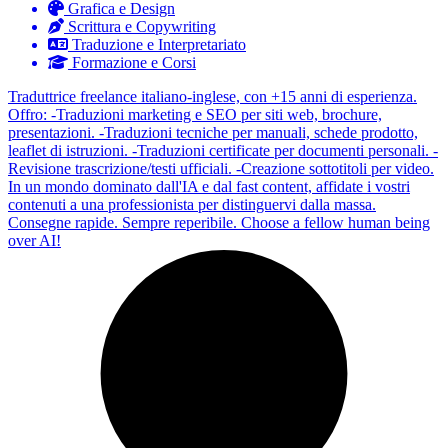
Grafica e Design
Scrittura e Copywriting
Traduzione e Interpretariato
Formazione e Corsi
Traduttrice freelance italiano-inglese, con +15 anni di esperienza.
Offro: -Traduzioni marketing e SEO per siti web, brochure,
presentazioni. -Traduzioni tecniche per manuali, schede prodotto,
leaflet di istruzioni. -Traduzioni certificate per documenti personali. -
Revisione trascrizione/testi ufficiali. -Creazione sottotitoli per video.
In un mondo dominato dall'IA e dal fast content, affidate i vostri
contenuti a una professionista per distinguervi dalla massa.
Consegne rapide. Sempre reperibile. Choose a fellow human being
over AI!