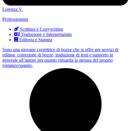
Lorenza V.
Professionista
Scrittura e Copywriting
Traduzione e Interpretariato
Editoria e Stampa
Sono una giovane correttrice di bozze che si offre per servizi di
editing, correzione di bozze, traduzione di testi e supporto in
generale all’autore per quanto riguarda la stesura del proprio
romanzo/saggio.