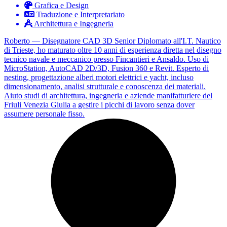
Grafica e Design
Traduzione e Interpretariato
Architettura e Ingegneria
Roberto — Disegnatore CAD 3D Senior Diplomato all'I.T. Nautico
di Trieste, ho maturato oltre 10 anni di esperienza diretta nel disegno
tecnico navale e meccanico presso Fincantieri e Ansaldo. Uso di
MicroStation, AutoCAD 2D/3D, Fusion 360 e Revit. Esperto di
nesting, progettazione alberi motori elettrici e yacht, incluso
dimensionamento, analisi strutturale e conoscenza dei materiali.
Aiuto studi di architettura, ingegneria e aziende manifatturiere del
Friuli Venezia Giulia a gestire i picchi di lavoro senza dover
assumere personale fisso.