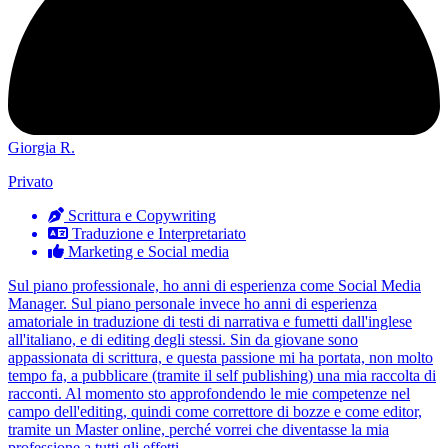
Giorgia R.
Privato
Scrittura e Copywriting
Traduzione e Interpretariato
Marketing e Social media
Sul piano professionale, ho anni di esperienza come Social Media
Manager. Sul piano personale invece ho anni di esperienza
amatoriale in traduzione di testi di narrativa e fumetti dall'inglese
all'italiano, e di editing degli stessi. Sin da giovane sono
appassionata di scrittura, e questa passione mi ha portata, non molto
tempo fa, a pubblicare (tramite il self publishing) una mia raccolta di
racconti. Al momento sto approfondendo le mie competenze nel
campo dell'editing, quindi come correttore di bozze e come editor,
tramite un Master online, perché vorrei che diventasse la mia
professione a tutti gli effetti.