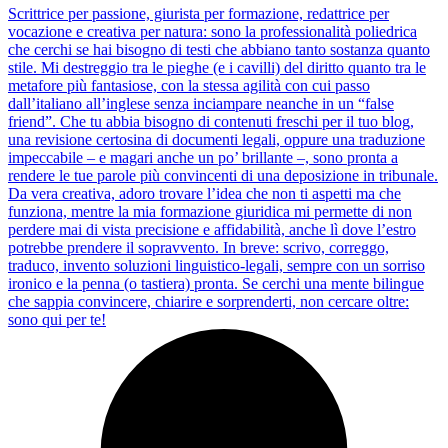
Scrittrice per passione, giurista per formazione, redattrice per
vocazione e creativa per natura: sono la professionalità poliedrica
che cerchi se hai bisogno di testi che abbiano tanto sostanza quanto
stile. Mi destreggio tra le pieghe (e i cavilli) del diritto quanto tra le
metafore più fantasiose, con la stessa agilità con cui passo
dall’italiano all’inglese senza inciampare neanche in un “false
friend”. Che tu abbia bisogno di contenuti freschi per il tuo blog,
una revisione certosina di documenti legali, oppure una traduzione
impeccabile – e magari anche un po’ brillante –, sono pronta a
rendere le tue parole più convincenti di una deposizione in tribunale.
Da vera creativa, adoro trovare l’idea che non ti aspetti ma che
funziona, mentre la mia formazione giuridica mi permette di non
perdere mai di vista precisione e affidabilità, anche lì dove l’estro
potrebbe prendere il sopravvento. In breve: scrivo, correggo,
traduco, invento soluzioni linguistico-legali, sempre con un sorriso
ironico e la penna (o tastiera) pronta. Se cerchi una mente bilingue
che sappia convincere, chiarire e sorprenderti, non cercare oltre:
sono qui per te!