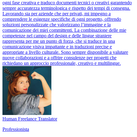
ogni fase creativa e traduco documenti tecnici o creativi garantendo
sempre accuratezza terminologica e rispetto dei tempi di consegna.
Lavorando sia per aziende che per privati, mi impegno a
comprendere le esigenze specifiche di ogni progetto, offrendo
soluzioni personalizzate che valorizzano l’immagine e la
comunicazione dei miei committenti. La combinazione delle mie
competenze nel campo del design e delle lingue straniere
rappresenta per me un punto di forza, che si traduce in una
comunicazione visiva impattante e in traduzioni precise e
appropriate a livello culturale. Sono sempre disponibile a valutare
nuove collaborazioni e a offrire consulenze per progetti che
richiedano un approccio professionale, creativo e multilingue.
Human Freelance Translator
Professionista