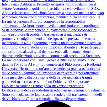
Intelligenza Artificiale. Progetto sistemi Android scalabili per il
settore Automotive, guidando l’architettura e lo sviluppo di SDK.
Applico la ricerca in Machine Learning a problemi medici reali, con
particolare attenzione a prestazioni, manutenibilità ed esplicabilità.
La mia esperienza Android comprende la responsabilità
architetturale, la formazione di sviluppatori junior e il contributo a
SDK condivisi e componenti di piattaforma. Sono riconosciuto
come risolutore di problemi trasversali ai team, capace di
promuovere miglioramenti nel design, nelle prestazioni e nella
manutenibilità a lungo termine grazie a un coinvolgimento tecnico
approfondito e a pratiche di sviluppo collaborative. Ho partecipato
allo sviluppo, al testing, al deployment e alla manutenzione di
diverse applicazioni per veicoli commerciali prodotti da Stellantis.
La mia esperienza con l’Intelligenza Artificiale ha avuto inizio
durante l’MSc in AI e il (non completato) PhD presso la Radboud
University. Ho maturato un’ampia esperienza pratica nella ricerca
sul Machine Learning, utilizzando il deep learning per affrontare
sfide mediche: dalla previsione della salute neonatale tramite
parametri materni accessibili (con l’obiettivo di supportare
l’assistenza sanitaria remota) alla rilevazione precoce e
localizzazione delle pseudodrusen reticolari nelle immagini retiniche.
Sono particolarmente interessato a rendere più trasparenti i modelli
di AI “black‑box”, tema centrale della mia dissertazione.