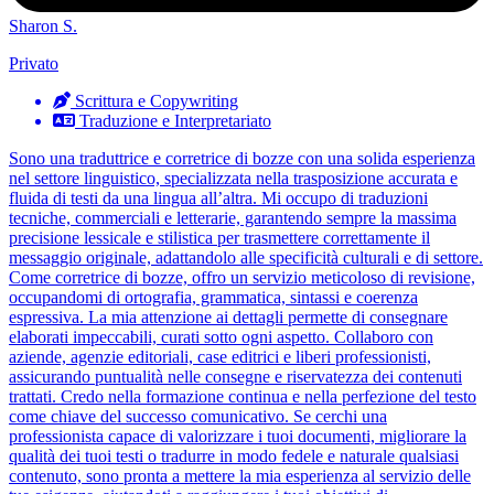
Sharon S.
Privato
Scrittura e Copywriting
Traduzione e Interpretariato
Sono una traduttrice e corretrice di bozze con una solida esperienza
nel settore linguistico, specializzata nella trasposizione accurata e
fluida di testi da una lingua all’altra. Mi occupo di traduzioni
tecniche, commerciali e letterarie, garantendo sempre la massima
precisione lessicale e stilistica per trasmettere correttamente il
messaggio originale, adattandolo alle specificità culturali e di settore.
Come corretrice di bozze, offro un servizio meticoloso di revisione,
occupandomi di ortografia, grammatica, sintassi e coerenza
espressiva. La mia attenzione ai dettagli permette di consegnare
elaborati impeccabili, curati sotto ogni aspetto. Collaboro con
aziende, agenzie editoriali, case editrici e liberi professionisti,
assicurando puntualità nelle consegne e riservatezza dei contenuti
trattati. Credo nella formazione continua e nella perfezione del testo
come chiave del successo comunicativo. Se cerchi una
professionista capace di valorizzare i tuoi documenti, migliorare la
qualità dei tuoi testi o tradurre in modo fedele e naturale qualsiasi
contenuto, sono pronta a mettere la mia esperienza al servizio delle