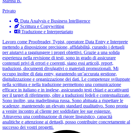
Marina B.
Privato
Data Analysis e Business Intelligence
Scrittura e Copywriting
Traduzione e Interpretariato
Lavoro come Proofreader, Typist, operatore Data Entry e Interprete
mettendo a disposizione precisione, affidabilità, curando i dettagli
per aiutarvi a raggiungere i propri obiettivi. Grazie a una solida
esperienza nella revisione di testi, sono in grado di assicurare
contenuti privi di errori e coerenti, siano essi articoli, report,
traduzioni, documenti divulgativi o materiali promozionali. Mi
occupo inoltre di data entry, garantendo un’accurata gestione,
digitalizzazione e organizzazione dei dati. Le competenze sviluppate
nella scrittura e nella traduzione permettono una comunicazione
efficace in italiano e in inglese, assicurando testi chiari e accattivanti
per il target di riferimento, oltre a traduzioni fedeli e contestualizzate.
Sono inoltre, una madrelingua russa. Sono abituata a rispettare le
scadenze, mantenendo un elevato standard qualitativo. Sono pronta
a venire incontro al cliente per soddisfare lee sue esigenze.
Attraverso una combinazione di rigore linguistico, capacità
analitiche e attenzione ai dettagli, posso contribuire concretamente al
successo dei vostri progetti.