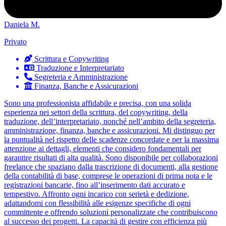
Daniela M.
Privato
Scrittura e Copywriting
Traduzione e Interpretariato
Segreteria e Amministrazione
Finanza, Banche e Assicurazioni
Sono una professionista affidabile e precisa, con una solida
esperienza nei settori della scrittura, del copywriting, della
traduzione, dell’interpretariato, nonché nell’ambito della segreteria,
amministrazione, finanza, banche e assicurazioni. Mi distinguo per
la puntualità nel rispetto delle scadenze concordate e per la massima
attenzione ai dettagli, elementi che considero fondamentali per
garantire risultati di alta qualità. Sono disponibile per collaborazioni
freelance che spaziano dalla trascrizione di documenti, alla gestione
della contabilità di base, comprese le operazioni di prima nota e le
registrazioni bancarie, fino all’inserimento dati accurato e
tempestivo. Affronto ogni incarico con serietà e dedizione,
adattandomi con flessibilità alle esigenze specifiche di ogni
committente e offrendo soluzioni personalizzate che contribuiscono
al successo dei progetti. La capacità di gestire con efficienza più