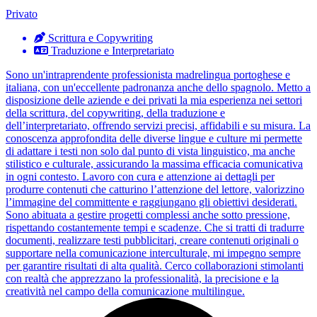
Privato
Scrittura e Copywriting
Traduzione e Interpretariato
Sono un'intraprendente professionista madrelingua portoghese e
italiana, con un'eccellente padronanza anche dello spagnolo. Metto a
disposizione delle aziende e dei privati la mia esperienza nei settori
della scrittura, del copywriting, della traduzione e
dell’interpretariato, offrendo servizi precisi, affidabili e su misura. La
conoscenza approfondita delle diverse lingue e culture mi permette
di adattare i testi non solo dal punto di vista linguistico, ma anche
stilistico e culturale, assicurando la massima efficacia comunicativa
in ogni contesto. Lavoro con cura e attenzione ai dettagli per
produrre contenuti che catturino l’attenzione del lettore, valorizzino
l’immagine del committente e raggiungano gli obiettivi desiderati.
Sono abituata a gestire progetti complessi anche sotto pressione,
rispettando costantemente tempi e scadenze. Che si tratti di tradurre
documenti, realizzare testi pubblicitari, creare contenuti originali o
supportare nella comunicazione interculturale, mi impegno sempre
per garantire risultati di alta qualità. Cerco collaborazioni stimolanti
con realtà che apprezzano la professionalità, la precisione e la
creatività nel campo della comunicazione multilingue.