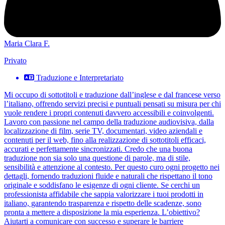
Maria Clara F.
Privato
Traduzione e Interpretariato
Mi occupo di sottotitoli e traduzione dall’inglese e dal francese verso
l’italiano, offrendo servizi precisi e puntuali pensati su misura per chi
vuole rendere i propri contenuti davvero accessibili e coinvolgenti.
Lavoro con passione nel campo della traduzione audiovisiva, dalla
localizzazione di film, serie TV, documentari, video aziendali e
contenuti per il web, fino alla realizzazione di sottotitoli efficaci,
accurati e perfettamente sincronizzati. Credo che una buona
traduzione non sia solo una questione di parole, ma di stile,
sensibilità e attenzione al contesto. Per questo curo ogni progetto nei
dettagli, fornendo traduzioni fluide e naturali che rispettano il tono
originale e soddisfano le esigenze di ogni cliente. Se cerchi un
professionista affidabile che sappia valorizzare i tuoi prodotti in
italiano, garantendo trasparenza e rispetto delle scadenze, sono
pronta a mettere a disposizione la mia esperienza. L’obiettivo?
Aiutarti a comunicare con successo e superare le barriere