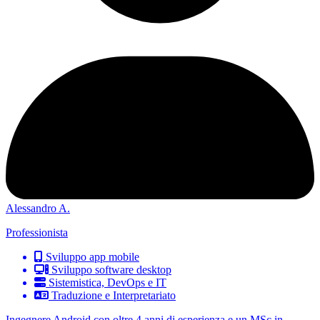
Alessandro A.
Professionista
Sviluppo app mobile
Sviluppo software desktop
Sistemistica, DevOps e IT
Traduzione e Interpretariato
Ingegnere Android con oltre 4 anni di esperienza e un MSc in