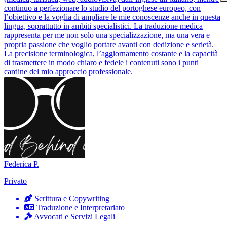
continuo a perfezionare lo studio del portoghese europeo, con
l’obiettivo e la voglia di ampliare le mie conoscenze anche in questa
lingua, soprattutto in ambiti specialistici. La traduzione medica
rappresenta per me non solo una specializzazione, ma una vera e
propria passione che voglio portare avanti con dedizione e serietà.
La precisione terminologica, l’aggiornamento costante e la capacità
di trasmettere in modo chiaro e fedele i contenuti sono i punti
cardine del mio approccio professionale.
Federica P.
Privato
Scrittura e Copywriting
Traduzione e Interpretariato
Avvocati e Servizi Legali