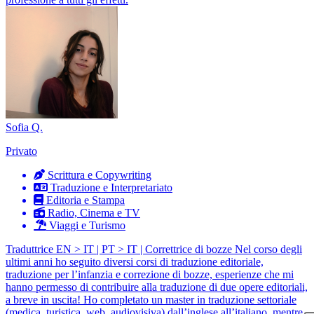
Sofia Q.
Privato
Scrittura e Copywriting
Traduzione e Interpretariato
Editoria e Stampa
Radio, Cinema e TV
Viaggi e Turismo
Traduttrice EN > IT | PT > IT | Correttrice di bozze Nel corso degli
ultimi anni ho seguito diversi corsi di traduzione editoriale,
traduzione per l’infanzia e correzione di bozze, esperienze che mi
hanno permesso di contribuire alla traduzione di due opere editoriali,
a breve in uscita! Ho completato un master in traduzione settoriale
(medica, turistica, web, audiovisiva) dall’inglese all’italiano, mentre