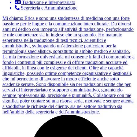
Traduzione e Interpretariato
Segreteria e Amministrazione
Mi chiamo Erica e sono una studentessa di medicina con una forte
passione per le lingue e la comunicazione interculturale. Da diversi
anni mi dedico con impegno all’attività di traduzione, perfezionando
le mie competenze sia in inglese che in spagnolo. Ho maturato
esperienza nella traduzione di testi tecnici, scientifici e
amministrativi, sviluppando un’attenzione particolare per la
terminologia specialistica, soprattutto in ambito medico e sanitario.
La mia formazione universitaria mi consente infatti di comprendere a
fondo i contenuti più complessi e di offrire traduzioni accurate ed
affidabili, in linea con le esigenze dei clienti. Oltre alle capacità
linguistiche, possiedo ottime competenze organizzative e gestionali,
che mi permettono di lavorare in modo efficiente anche sotto
scadenze serrate. Sono disponibile sia per traduzioni scritte che per
servizi di interpretariato e supporto amministrativo, garantendo
sempre professionalità, precisione e puntualità. Collaborare con me
significa poter contare su una risorsa seria, motivata e sempre attenta
a soddisfare le richieste del cliente, sia nel settore traduttivo sia
nell’ambito della segreteria e dell’amministrazione.