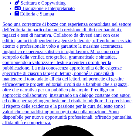
Scrittura e Copywriting
Traduzione e Interpretariato
Editoria e Stampa
Sono una correttrice di bozze con esperienza consolidata nel settore
dell’editoria, in particolare nella revisione di libri per bambini e
ragazzi e testi di narrativa. Collaboro da diversi anni con case
editrici, autori indipendenti e agenzie letterarie, offrendo un servizio
attento e professionale volto a garantire la massima accuratezza
linguistica e coerenza stilistica in ogni lavoro. Mi occupo con
scrupolo della verifica ortografica, grammaticale e sintattica,
contribuendo a valorizzare i testi e a renderli pronti per la
pubblicazione. La mia conoscenza approfondita delle esigenze
specifiche di ciascun target di lettura, nonché la capacità di
mantenere il tono adatto all’età dei lettori, mi permette di gestire
efficacemente progetti editoriali rivolti sia a bambini che a ragazzi,
oltre che narrativa per un pubblico più ampio. Prediligo un
approccio collaborativo, instaurando un dialogo costante con autori
ed editor per raggiungere insieme il risultato migliore. La precisione,
il rispetto delle scadenze e la passione per la cura del testo sono i
valori che contraddistinguono ogni mia collaborazione. Sono
disponibile per nuove opportunità professionali, offrendo puntualità,
affidabilità e competenza.