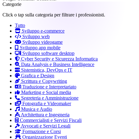
Categorie
Click o tap sulla categoria per filtrare i professionisti.
Tutto
Sviluppo e-commerce
Sviluppo web
Sviluppo videogame
Sviluppo app mobile
Sviluppo software desktop
Cyber Security e Sicurezza Informatica
Data Analysis e Business Intelligence
Sistemistica, DevOps e IT
Grafica e Design
Scrittura e Copywriting
Traduzione e Interpretariato
Marketing e Social media
Segreteria e Amministrazione
Fotografia e Videomaker
Musica e Audio
Architettura e Ingegneria
Commercialisti e Servizi Fiscali
Avvocati e Servizi Legali
Formazione e Corsi
Organizzazione Eventi