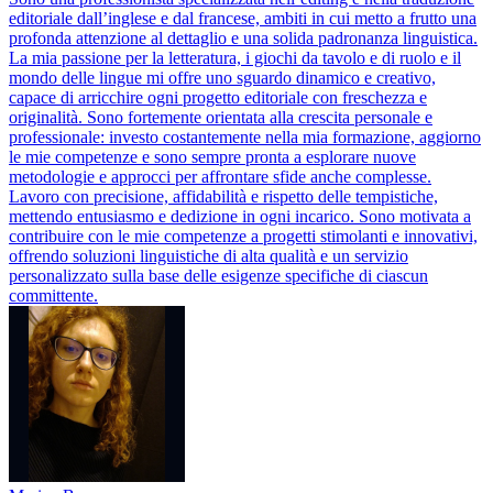
editoriale dall’inglese e dal francese, ambiti in cui metto a frutto una
profonda attenzione al dettaglio e una solida padronanza linguistica.
La mia passione per la letteratura, i giochi da tavolo e di ruolo e il
mondo delle lingue mi offre uno sguardo dinamico e creativo,
capace di arricchire ogni progetto editoriale con freschezza e
originalità. Sono fortemente orientata alla crescita personale e
professionale: investo costantemente nella mia formazione, aggiorno
le mie competenze e sono sempre pronta a esplorare nuove
metodologie e approcci per affrontare sfide anche complesse.
Lavoro con precisione, affidabilità e rispetto delle tempistiche,
mettendo entusiasmo e dedizione in ogni incarico. Sono motivata a
contribuire con le mie competenze a progetti stimolanti e innovativi,
offrendo soluzioni linguistiche di alta qualità e un servizio
personalizzato sulla base delle esigenze specifiche di ciascun
committente.