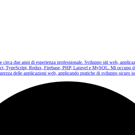
irca due anni di esperienza professionale. Sviluppo siti web, applicaz
eact, TypeScript, Redux, Firebase, PHP, Laravel e MySQL. Mi occupo di
urezza delle applicazioni web, applicando pratiche di sviluppo sicuro i