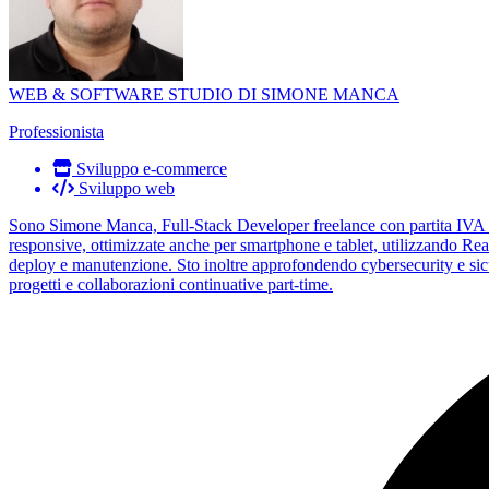
WEB & SOFTWARE STUDIO DI SIMONE MANCA
Professionista
Sviluppo e-commerce
Sviluppo web
Sono Simone Manca, Full-Stack Developer freelance con partita IVA e c
responsive, ottimizzate anche per smartphone e tablet, utilizzando R
deploy e manutenzione. Sto inoltre approfondendo cybersecurity e sic
progetti e collaborazioni continuative part-time.