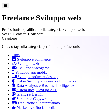
Freelance Sviluppo web
Professionisti qualificati nella categoria Sviluppo web.
Scegli. Contatta. Collabora.
Categorie
Click o tap sulla categoria per filtrare i professionisti.
Tutto
Sviluppo e-commerce
Sviluppo web
Sviluppo videogame
Sviluppo app mobile
Sviluppo software desktop
Cyber Security e Sicurezza Informatica
Data Analysis e Business Intelligence
Sistemistica, DevOps e IT
Grafica e Design
Scrittura e Copywriting
Traduzione e Interpretariato
Marketing e Social media