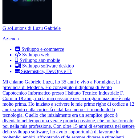
G soLutions di Luzu Gabriele
Azienda
Sviluppo e-commerce
Sviluppo web
Sviluppo app mobile
Sviluppo software desktop
Sistemistica, DevOps e IT
Mi chiamo Gabriele Luzu, ho 35 anni e vivo a Formigine, in
provincia di Modena. Ho conseguito il diploma di Perito
Capotecnico Informatico presso l'Istituto Tecnico Industriale F.
Corni a 18 anni, ma la mia passione per la programmazione è nata
molto prima. Ho iniziato a scrivere le mie prime righe di codice a 12
anni, spinto dalla curiosità e dal fascino per il mondo della
tecnologia. Quello che inizialmente era un semplice gioco è
diventato nel tempo una vera e propria passione, che ho trasformato
poi nella mia professione. Con oltre 15 anni di esperienza nel settore
dello sviluppo software, ho avuto l'opportunità di lavorare in
molteplici ambiti, affrontando sfide sempre diverse e stimolanti.