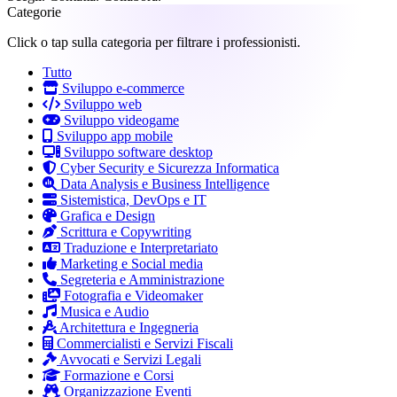
Categorie
Click o tap sulla categoria per filtrare i professionisti.
Tutto
Sviluppo e-commerce
Sviluppo web
Sviluppo videogame
Sviluppo app mobile
Sviluppo software desktop
Cyber Security e Sicurezza Informatica
Data Analysis e Business Intelligence
Sistemistica, DevOps e IT
Grafica e Design
Scrittura e Copywriting
Traduzione e Interpretariato
Marketing e Social media
Segreteria e Amministrazione
Fotografia e Videomaker
Musica e Audio
Architettura e Ingegneria
Commercialisti e Servizi Fiscali
Avvocati e Servizi Legali
Formazione e Corsi
Organizzazione Eventi