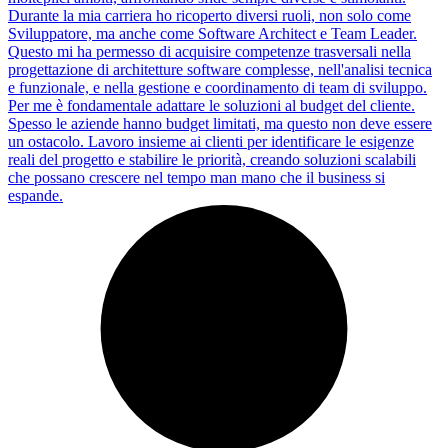
Durante la mia carriera ho ricoperto diversi ruoli, non solo come
Sviluppatore, ma anche come Software Architect e Team Leader.
Questo mi ha permesso di acquisire competenze trasversali nella
progettazione di architetture software complesse, nell'analisi tecnica
e funzionale, e nella gestione e coordinamento di team di sviluppo.
Per me è fondamentale adattare le soluzioni al budget del cliente.
Spesso le aziende hanno budget limitati, ma questo non deve essere
un ostacolo. Lavoro insieme ai clienti per identificare le esigenze
reali del progetto e stabilire le priorità, creando soluzioni scalabili
che possano crescere nel tempo man mano che il business si
espande.