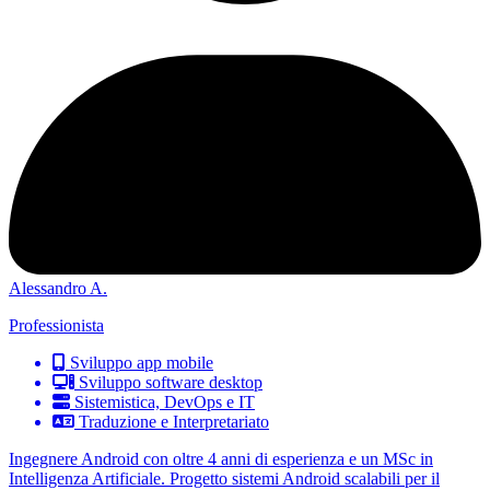
Alessandro A.
Professionista
Sviluppo app mobile
Sviluppo software desktop
Sistemistica, DevOps e IT
Traduzione e Interpretariato
Ingegnere Android con oltre 4 anni di esperienza e un MSc in
Intelligenza Artificiale. Progetto sistemi Android scalabili per il