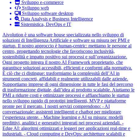
Sviluppo e-commerce
Sviluppo web
Sviluppo software desktop
Data Analysis e Business Intelligence
Sistemistica, DevOps e IT
Aivolution è una software house specializzata nello sviluppo di
soluzioni di Intelligenza Artificiale e software su misura per PMI e
startup. Il nostro approccio è human-centric: mettiamo le persone al
centro, progettando tecnologie che favoriscono inclusività,
sostenibilità e impatto positivo sui processi e sull’organizzazione.
Ogni progetto integra il nostro AI Framework proprietario, che
garantisce soluzioni accessibili, efficienti e conformi alla normativa.
È ciò che ci distingue: trasformiamo la complessità dell’AI in
strumenti concreti, affidabili e realmente utilizzabili dalle aziende.
Supportiamo imprese di ogni dimensione in tutte le fasi del percorso
di trasformazione digitale, dall’idea al prodotto scalabile. Aiutiamo le
PMI a ridurre costi e ottimizzare processi e affianchiamo le startup
nello sviluppo rapido di prototipi intelligenti, MVP e piattaforme
pronte per il mercato. I nostri servizi comprendono: - AI
conversazionale: assistenti intelligenti e chatbot per migliorare
l’esperienza utente. - Machine learning e AI su misura: modelli
predittivi, analitici e generativi integrati nei processi aziendali. -
Edge AI: algoritmi ottimizzati e leggeri per applicazioni real-time e
industriali. - Cloud computing e DevOps: architetture scalabili e