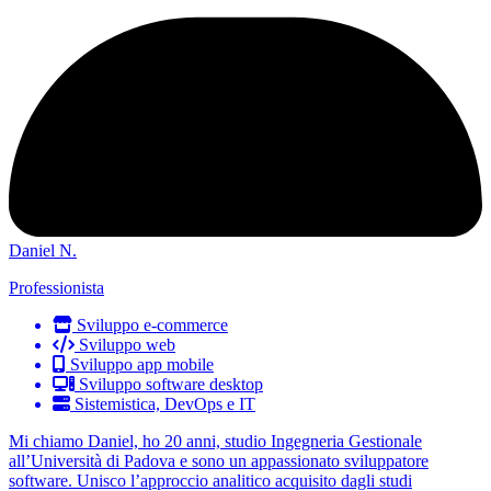
Daniel N.
Professionista
Sviluppo e-commerce
Sviluppo web
Sviluppo app mobile
Sviluppo software desktop
Sistemistica, DevOps e IT
Mi chiamo Daniel, ho 20 anni, studio Ingegneria Gestionale
all’Università di Padova e sono un appassionato sviluppatore
software. Unisco l’approccio analitico acquisito dagli studi