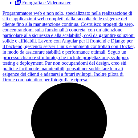
Fotografia e Videomaker
Programmatore web e non solo, specializzato nella realizzazione di
siti e applicazioni web completi, dalla raccolta delle esigenze del
cliente fino alla manutenzione continua. Costruisco progetti da zero,
concentrandomi sulla funzionalità concreta, con un’attenzione
particolare alla sicurezza e alla scalabilità, così da garantire soluzioni
solide e affidabili. Lavoro con Angular per il frontend e Django per
il backend, gestendo server Linux e ambienti controllati con Docker,
in modo da assicurare stabilità e performance ottimali. Seguo un
processo chiaro e strutturato, che include progettazione, sviluppo,
testing e deployment. Pur non occupandomi del design, creo siti
pratici e facilmente manutenibili, pensati per soddisfare le reali
esigenze dei clienti e adattarsi a futuri sviluppi. Inoltre pilota di
Drone con patentino per fotografia e ripresa.