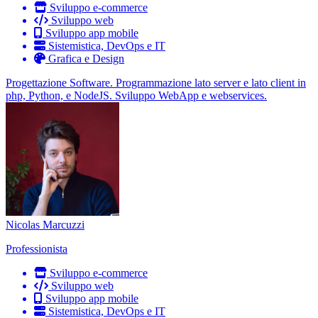
Sviluppo e-commerce
Sviluppo web
Sviluppo app mobile
Sistemistica, DevOps e IT
Grafica e Design
Progettazione Software. Programmazione lato server e lato client in
php, Python, e NodeJS. Sviluppo WebApp e webservices.
Nicolas Marcuzzi
Professionista
Sviluppo e-commerce
Sviluppo web
Sviluppo app mobile
Sistemistica, DevOps e IT