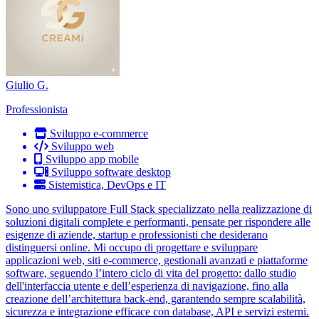
Giulio G.
Professionista
Sviluppo e-commerce
Sviluppo web
Sviluppo app mobile
Sviluppo software desktop
Sistemistica, DevOps e IT
Sono uno sviluppatore Full Stack specializzato nella realizzazione di
soluzioni digitali complete e performanti, pensate per rispondere alle
esigenze di aziende, startup e professionisti che desiderano
distinguersi online. Mi occupo di progettare e sviluppare
applicazioni web, siti e-commerce, gestionali avanzati e piattaforme
software, seguendo l’intero ciclo di vita del progetto: dallo studio
dell'interfaccia utente e dell’esperienza di navigazione, fino alla
creazione dell’architettura back-end, garantendo sempre scalabilità,
sicurezza e integrazione efficace con database, API e servizi esterni.