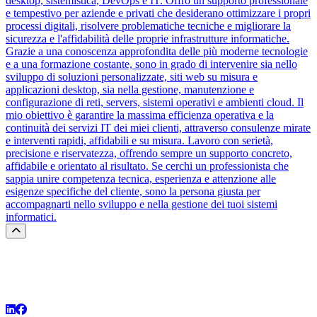
desktop, sistemistica, DevOps e IT. Offro un supporto professionale
e tempestivo per aziende e privati che desiderano ottimizzare i propri
processi digitali, risolvere problematiche tecniche e migliorare la
sicurezza e l'affidabilità delle proprie infrastrutture informatiche.
Grazie a una conoscenza approfondita delle più moderne tecnologie
e a una formazione costante, sono in grado di intervenire sia nello
sviluppo di soluzioni personalizzate, siti web su misura e
applicazioni desktop, sia nella gestione, manutenzione e
configurazione di reti, servers, sistemi operativi e ambienti cloud. Il
mio obiettivo è garantire la massima efficienza operativa e la
continuità dei servizi IT dei miei clienti, attraverso consulenze mirate
e interventi rapidi, affidabili e su misura. Lavoro con serietà,
precisione e riservatezza, offrendo sempre un supporto concreto,
affidabile e orientato al risultato. Se cerchi un professionista che
sappia unire competenza tecnica, esperienza e attenzione alle
esigenze specifiche del cliente, sono la persona giusta per
accompagnarti nello sviluppo e nella gestione dei tuoi sistemi
informatici.