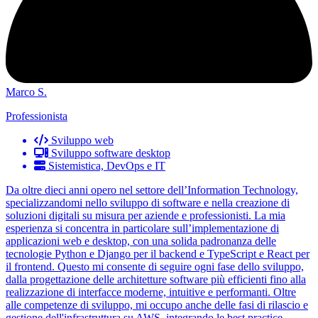
Marco S.
Professionista
Sviluppo web
Sviluppo software desktop
Sistemistica, DevOps e IT
Da oltre dieci anni opero nel settore dell’Information Technology,
specializzandomi nello sviluppo di software e nella creazione di
soluzioni digitali su misura per aziende e professionisti. La mia
esperienza si concentra in particolare sull’implementazione di
applicazioni web e desktop, con una solida padronanza delle
tecnologie Python e Django per il backend e TypeScript e React per
il frontend. Questo mi consente di seguire ogni fase dello sviluppo,
dalla progettazione delle architetture software più efficienti fino alla
realizzazione di interfacce moderne, intuitive e performanti. Oltre
alle competenze di sviluppo, mi occupo anche delle fasi di rilascio e
gestione dell'infrastruttura su AWS, integrando le best practice