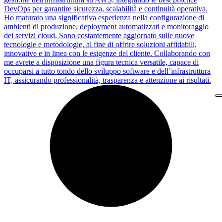
DevOps per garantire sicurezza, scalabilità e continuità operativa.
Ho maturato una significativa esperienza nella configurazione di
ambienti di produzione, deployment automatizzati e monitoraggio
dei servizi cloud. Sono costantemente aggiornato sulle nuove
tecnologie e metodologie, al fine di offrire soluzioni affidabili,
innovative e in linea con le esigenze del cliente. Collaborando con
me avrete a disposizione una figura tecnica versatile, capace di
occuparsi a tutto tondo dello sviluppo software e dell’infrastruttura
IT, assicurando professionalità, trasparenza e attenzione ai risultati.