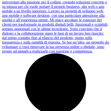
universitari alla passione per il coding, creando soluzioni concrete e
su misura per chi vuole portare il proprio business, sito web o app
mobile a un livello superiore. Lavoro su progetti di sviluppo web,
app mobile e software desktop, con una particolare attenzione alla
qualità e all’esperienza utente. Mi piace ascoltare le esigenze dei
clienti per trasformarle in prodotti digitali belli, funzionali e scalabili,
sempre aggiornati con le ultime tecnologie. Sono convinto che il
dialogo e la collaborazione siano le basi di un lavoro ben riuscito:
dal primo contatto fino al rilascio del prodotto, punto sulla
trasparenza e sulla rapidità di risposta. Se hai un’idea, un progetto da
sviluppare o vuoi rinnovare la tua presenza online o digitale, sono
pronto ad aiutarti a realizzarlo con passione e competenza.