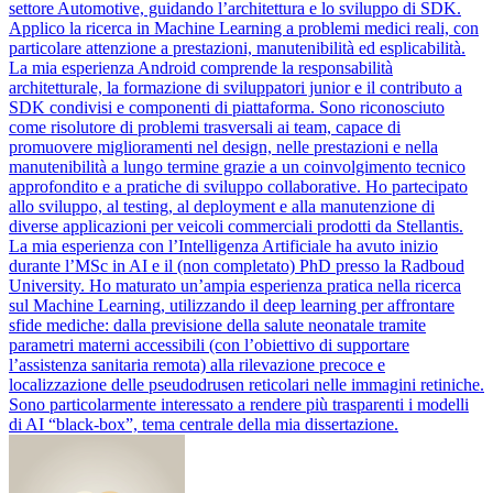
settore Automotive, guidando l’architettura e lo sviluppo di SDK.
Applico la ricerca in Machine Learning a problemi medici reali, con
particolare attenzione a prestazioni, manutenibilità ed esplicabilità.
La mia esperienza Android comprende la responsabilità
architetturale, la formazione di sviluppatori junior e il contributo a
SDK condivisi e componenti di piattaforma. Sono riconosciuto
come risolutore di problemi trasversali ai team, capace di
promuovere miglioramenti nel design, nelle prestazioni e nella
manutenibilità a lungo termine grazie a un coinvolgimento tecnico
approfondito e a pratiche di sviluppo collaborative. Ho partecipato
allo sviluppo, al testing, al deployment e alla manutenzione di
diverse applicazioni per veicoli commerciali prodotti da Stellantis.
La mia esperienza con l’Intelligenza Artificiale ha avuto inizio
durante l’MSc in AI e il (non completato) PhD presso la Radboud
University. Ho maturato un’ampia esperienza pratica nella ricerca
sul Machine Learning, utilizzando il deep learning per affrontare
sfide mediche: dalla previsione della salute neonatale tramite
parametri materni accessibili (con l’obiettivo di supportare
l’assistenza sanitaria remota) alla rilevazione precoce e
localizzazione delle pseudodrusen reticolari nelle immagini retiniche.
Sono particolarmente interessato a rendere più trasparenti i modelli
di AI “black‑box”, tema centrale della mia dissertazione.