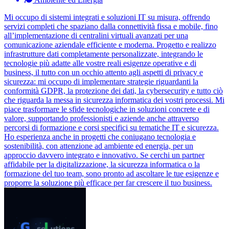
Mi occupo di sistemi integrati e soluzioni IT su misura, offrendo
servizi completi che spaziano dalla connettività fissa e mobile, fino
all’implementazione di centralini virtuali avanzati per una
comunicazione aziendale efficiente e moderna. Progetto e realizzo
infrastrutture dati completamente personalizzate, integrando le
tecnologie più adatte alle vostre reali esigenze operative e di
business, il tutto con un occhio attento agli aspetti di privacy e
sicurezza: mi occupo di implementare strategie riguardanti la
conformità GDPR, la protezione dei dati, la cybersecurity e tutto ciò
che riguarda la messa in sicurezza informatica dei vostri processi. Mi
piace trasformare le sfide tecnologiche in soluzioni concrete e di
valore, supportando professionisti e aziende anche attraverso
percorsi di formazione e corsi specifici su tematiche IT e sicurezza.
Ho esperienza anche in progetti che coniugano tecnologia e
sostenibilità, con attenzione ad ambiente ed energia, per un
approccio davvero integrato e innovativo. Se cerchi un partner
affidabile per la digitalizzazione, la sicurezza informatica o la
formazione del tuo team, sono pronto ad ascoltare le tue esigenze e
proporre la soluzione più efficace per far crescere il tuo business.