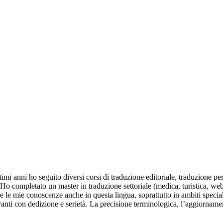
timi anni ho seguito diversi corsi di traduzione editoriale, traduzione 
a! Ho completato un master in traduzione settoriale (medica, turistica, we
are le mie conoscenze anche in questa lingua, soprattutto in ambiti speci
anti con dedizione e serietà. La precisione terminologica, l’aggiornament