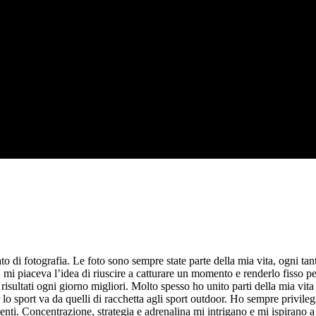
di fotografia. Le foto sono sempre state parte della mia vita, ogni tanto
mi piaceva l’idea di riuscire a catturare un momento e renderlo fisso per 
sultati ogni giorno migliori. Molto spesso ho unito parti della mia vita
lo sport va da quelli di racchetta agli sport outdoor. Ho sempre privile
enti. Concentrazione, strategia e adrenalina mi intrigano e mi ispirano a