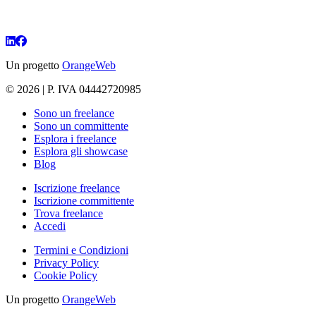
Un progetto
OrangeWeb
© 2026 | P. IVA 04442720985
Sono un freelance
Sono un committente
Esplora i freelance
Esplora gli showcase
Blog
Iscrizione freelance
Iscrizione committente
Trova freelance
Accedi
Termini e Condizioni
Privacy Policy
Cookie Policy
Un progetto
OrangeWeb