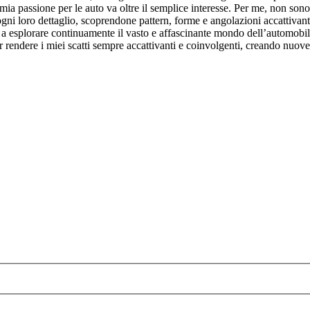
La mia passione per le auto va oltre il semplice interesse. Per me, non s
ogni loro dettaglio, scoprendone pattern, forme e angolazioni accattivanti
 esplorare continuamente il vasto e affascinante mondo dell’automobil
r rendere i miei scatti sempre accattivanti e coinvolgenti, creando nuov