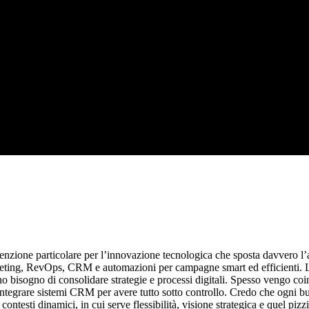
zione particolare per l’innovazione tecnologica che sposta davvero l’ago
rketing, RevOps, CRM e automazioni per campagne smart ed efficienti. Lav
no bisogno di consolidare strategie e processi digitali. Spesso vengo co
o integrare sistemi CRM per avere tutto sotto controllo. Credo che ogni 
contesti dinamici, in cui serve flessibilità, visione strategica e quel piz