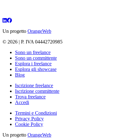
Un progetto
OrangeWeb
© 2026 | P. IVA 04442720985
Sono un freelance
Sono un committente
Esplora i freelance
Esplora gli showcase
Blog
Iscrizione freelance
Iscrizione committente
Trova freelance
Accedi
Termini e Condizioni
Privacy Policy
Cookie Policy
Un progetto
OrangeWeb