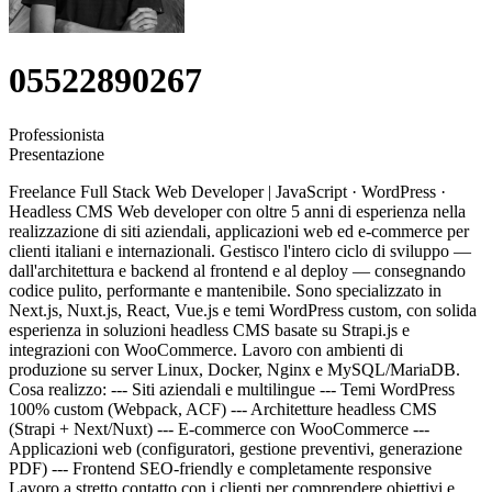
05522890267
Professionista
Presentazione
Freelance Full Stack Web Developer | JavaScript · WordPress ·
Headless CMS Web developer con oltre 5 anni di esperienza nella
realizzazione di siti aziendali, applicazioni web ed e-commerce per
clienti italiani e internazionali. Gestisco l'intero ciclo di sviluppo —
dall'architettura e backend al frontend e al deploy — consegnando
codice pulito, performante e mantenibile. Sono specializzato in
Next.js, Nuxt.js, React, Vue.js e temi WordPress custom, con solida
esperienza in soluzioni headless CMS basate su Strapi.js e
integrazioni con WooCommerce. Lavoro con ambienti di
produzione su server Linux, Docker, Nginx e MySQL/MariaDB.
Cosa realizzo: --- Siti aziendali e multilingue --- Temi WordPress
100% custom (Webpack, ACF) --- Architetture headless CMS
(Strapi + Next/Nuxt) --- E-commerce con WooCommerce ---
Applicazioni web (configuratori, gestione preventivi, generazione
PDF) --- Frontend SEO-friendly e completamente responsive
Lavoro a stretto contatto con i clienti per comprendere obiettivi e